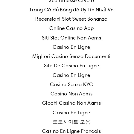
Scommesse Crypto
Trang Cá độ Bóng đá Uy Tín Nhất Vn
Recensioni Slot Sweet Bonanza
Online Casino App
Siti Slot Online Non Aams
Casino En Ligne
Migliori Casino Senza Documenti
Site De Casino En Ligne
Casino En Ligne
Casino Senza KYC
Casino Non Aams
Giochi Casino Non Aams
Casino En Ligne
토토사이트 모음
Casino En Ligne Francais