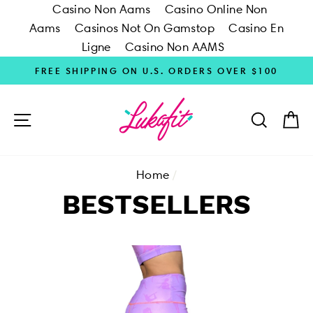
Casino Non Aams
Casino Online Non
Aams
Casinos Not On Gamstop
Casino En
Ligne
Casino Non AAMS
Skip
FREE SHIPPING ON U.S. ORDERS OVER $100
to
content
SITE NAVIGATION
SEARC
C
Home
/
BESTSELLERS