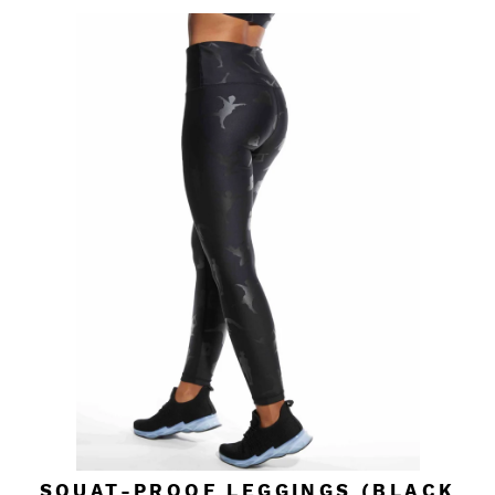
SQUAT-PROOF LEGGINGS (BLACK