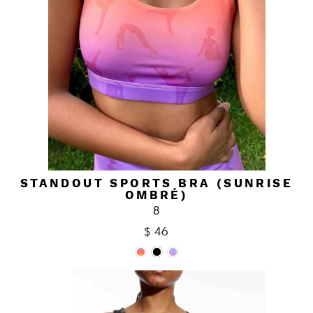
STANDOUT SPORTS BRA (SUNRISE
OMBRÉ)
8
$ 46