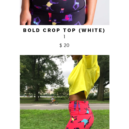
BOLD CROP TOP (WHITE)
1
$ 20