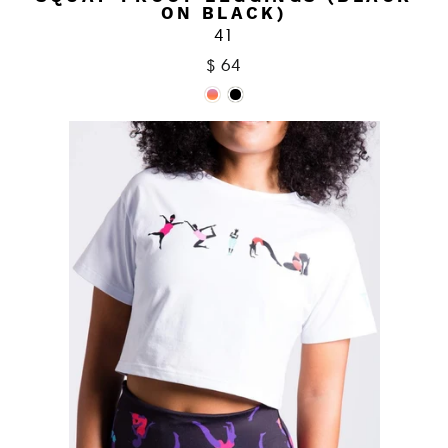
ON BLACK)
41
$ 64