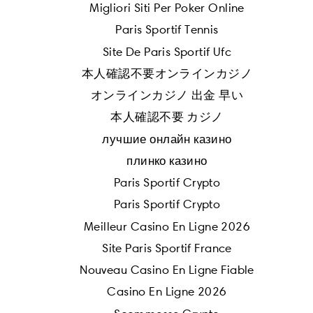
Migliori Siti Per Poker Online
Paris Sportif Tennis
Site De Paris Sportif Ufc
本人確認不要オンラインカジノ
オンラインカジノ 出金 早い
本人確認不要 カジノ
лучшие онлайн казино
плинко казино
Paris Sportif Crypto
Paris Sportif Crypto
Meilleur Casino En Ligne 2026
Site Paris Sportif France
Nouveau Casino En Ligne Fiable
Casino En Ligne 2026